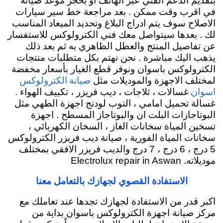
بتقديم الدعم الفني عبر الهاتف او بحجز موعد صيانة
في اقرب وقت ممكن . بعد مراجعة خط سير سيارات
الاصلاح سوف يتم ادراج البلاغ وتحديد الميعاد المناسب
لك . بعدها سيتواصل معك فني الكترولوكس للاستفسار
عن تفاصيل المنتج والعطل الظاهري به ثم بعد ذلك
يذهب اليك مباشرة . نحن نهتم بكل متطلبات منتجات
الكترولوكس باسوان ونوفر قطع الغيار بأسعار مخفضة
صيانة الكترولوكس
لمختلف الاجهزة والموديلات مثل
اسوان
غسالات ، ثلاجات ، ديب فريزر ، تكييف الهواء .
غسالة تحميل امامي ، التوب لودنج اجهزة الطهي مثل
البوتاجازات البلت ان والبوتاجاز المسطح . اجهزة
تسخين المياة سخانات الغاز ، السخان الكهربائي ،
سخانات المياة الفورية ، صيانة ديب فريزر الكترولوكس
5 درج ، 6 درج ، 7 درج والديب فريزر الافقي بمختلف
موديلاته. Electrolux repair in Aswan
الاستفادة القصوي لجهازك بالتعامل معنا
اكبر قدر من الاستفادة لجهازك تجدها عند تعاملك مع
مركز صيانة اجهزة الكترولوكس باسوان بداية من