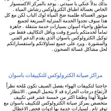
بذلك بدلاً عنكي يا سيدتي . يوجد بالمركز الاكسسوار
الخاص بغسالة اطباق الكترولوكس رشاش المياة .
موتور الغسالة طلمبة ضخ المياة لوك الباب لكن مع كل
هذا سوف تجدوا الخدمة المنزلية السريعة لجميع
مناطق واحياء اسوان بسيارات خدمة متنقلة . جاهزة
تماماً لخدمتكم بأسرع وقت وبأقل التكاليف فقط من
توكيل الكترولوكس باسوان الذي يقدم الدعم الفني
والمشورة . ويرد على جميع تساؤلاتكم واستفساراتكم
لحل مشاكل غسالة الصحون .
مراكز صيانة الكترولوكس للتكييفات باسوان
حاجتنا لتكييفات الهواء بفصل الصيف تكون مٌلحة نظراً
لأرتفاع درجات الحرارة قد لا يتحمل البعض . الانتظار
طويلاً لهذا وظفنا اكثر من خمسة عشر فني تكييف
متخصص بمركز صيانة الكترولوكس للتكييف باسوان مع
توفر تام . لسيارات خدمة بها ادوات فحص الاعطال