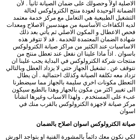
الاصلية اولاً وحصولك على ضمان الصيانة ثانياً . لأن
الضمانة الوحيدة لعودة منتج الكترولوكس لحالة
التشغيل الطبيعية هي التعامل مع مركز خدمة معتمد
لديه الكفاءات الأساسية من مهندسين الاصلاح ومعدات
فحص الاعطال و المكون الاصلي ثم يأتي بعد ذلك
شهادة الضمان المعتمدة للخدمة . قد لا تتوفر هذه
الاساسيات عند الكثير من مراكز صيانة الكترولوكس
باسوان . اذاً ماذا علينا ان نفعل عند تعطل منتج من
منتجات شركة الكترولوكس في البداية يجب علينا ان
نتوقف عن . تشغيل الجهاز حتي لا يزداد العطل وبالتالي
تزداد معه تكلفة الصيانة وكذلك احتمالية . أن يطال
التعطل مكونات اخري سليمة بالجهاز مما سيضطرنا
الى تغيير اكثر من مكون بالجهاز وهذا بالطبع سيكون
عبء على المستخدم .
ولهذا الاسباب وغيرها انشأنا
مركز صيانة لاجهزة الكترولوكس بالقرب منك في
اسوان
صيانة الكترولوكس اسوان اصلاح بالضمان
لكي نكون معك دائماً بالمشورة الفنية او بتواجد الورش