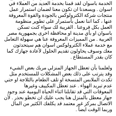
الخدمة باسوان لقد قمنا بخدمة العديد من العملاء في
اسوان . ويسعدنا ان تكون معنا لضمان استمرار عمل
منتجات شركة الكترولوكس بالجودة والقوة المعروفة
عنها ، كما اننا نعمل بأستمرار على تطوير منظومة
العمل بكل فروعنا . القريبة لك سواء كنت تسكن
باسوان او بأي مدينة او محافظة اخرى بجمهورية مصر
العربية . من المميزات المعروفة عنا هي سهولة التعامل
مع خدمة عملاء الكترولوكس اسوان هم سيتحدثون
معك وسوف يحاولون تقديم الحلول لأعادة جهازك كما
كان بقدر المستطاع .
ولعلمنا بأن تعطل الجهاز المنزلي مربك بعض الشيء
وقد يترتب على ذلك بعض المشكلات للمستخدم مثل
تكدث الملابس المتسخة او تلف الطعام بالثلاجة او حتي
عدم تبريد الهواء . عند تعطل المكييف وغيرها
المعوقات التي قد تقابلنا اثناء الحياة اليومية عند وجود
جهاز معطل بالمنزل هنا يجب عليك ان تخطو بحذر . لأن
الاتصال بمركز غير معتمد قد يكلفك الكثير من المال
وربما الوقت ايضاً .