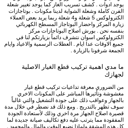
يوجد ادوات . كشف تسريب الغاز كما يوجد تغيير شعلة
الفرن كاملة وشعلة الشواية لدينا مكونات . بوتاجازات
الكترولوكس 5 شعلة و4 شعلة ربما يريد بعض العملاء
زيارة المركز واحضار البوتاجاز المسطح الكهربائي
بنفسه نحن . بورش اصلاح البوتاجازات مركز
الكترولوكس اسوان نتشرف دائماً بزيارتكم لنا في
جميع الاوقات عدا ايام . العطلات الرسمية والاعياد وايام
الجمعة شرفونا بالزيارة .
ما مدي اهمية تركيب قطع الغيار الاصلية
لجهازك
من الضروري معرفة تداعيات تركيب قطع غيار
مغشوشة وتأثيرها المباشر على المكونات الاخري
بالجهاز وعواقب ذلك على جودة التشغيل والتي غالباً
سوف تظهر بالتدريج . ومع ذلك قد نضطر في خلال مدة
قصيرة اصلاح الجهاز مرة اخري وذلك لأستعادة الجودة
المفقودة مما يترتب عليه دفع تكاليف صيانة جديدة لما
كل هذه المشقة ولماذا نضيع الوقت والمال والمجهود .