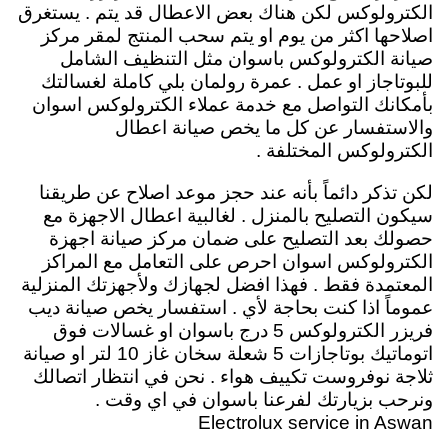
الكترولوكس لكن هناك بعض الاعطال قد يتم . يستغرق
اصلاحها اكثر من يوم او يتم سحب المنتج لمقر مركز
صيانة الكترولوكس باسوان مثل التنظيف الشامل
للبوتاجاز او عمل . عمرة رولمان بلي كاملة لغسالتك
بأمكانك التواصل مع خدمة عملاء الكترولوكس اسوان
والاستفسار عن كل ما يخص صيانة اعطال
الكترولوكس المختلفة .
لكن تذكر دائماً بأنه عند حجز موعد اصلاح عن طريقنا
سيكون التصليح بالمنزل . لغالبية اعطال الاجهزة مع
حصولك بعد التصليح على ضمان مركز صيانة اجهزة
الكترولوكس اسوان احرص على التعامل مع المراكز
المعتمدة فقط . فهذا افضل لجهازك ولأجهزتك المنزلية
عموماً اذا كنت بحاجة لأي . استفسار يخص صيانة ديب
فريزر الكترولوكس 5 درج باسوان او غسالات فوق
اتوماتيك بوتاجازات 5 شعلة سخان غاز 10 لتر او صيانة
ثلاجة نوفروست تكييف هواء . نحن في انتظار اتصالك
ونرحب بزيارتك لفرعنا باسوان في اي وقت .
Electrolux service in Aswan