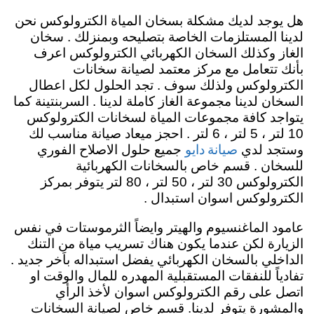
هل يوجد لديك مشكلة بسخان المياة الكترولوكس نحن
لدينا المستلزمات الخاصة بتصليحه وبمنزلك . سخان
الغاز وكذلك السخان الكهربائي الكترولوكس اعرف
بأنك تتعامل مع مركز معتمد لصيانة سخانات
الكترولوكس ولذلك سوف . تجد الحلول لكل اعطال
السخان لدينا مجموعة الغاز كاملة لدينا . السربنتينة كما
يتواجد كافة مجموعات المياة لسخانات الكترولوكس
10 لتر ، 5 لتر ، 6 لتر . احجز ميعاد صيانة مناسب لك
صيانة دايو
وستجد لدي
جميع حلول الاصلاح الفوري
للسخان . قسم خاص بالسخانات الكهربائية
الكترولوكس 30 لتر ، 50 لتر ، 80 لتر يتوفر بمركز
الكترولوكس اسوان استبدال .
عامود الماغنسيوم والهيتر وايضاً الثرموستات في نفس
الزيارة لكن عندما يكون هناك تسريب مياة من التنك
الداخلي بالسخان الكهربائي يفضل استبداله باَخر جديد .
تفادياً للنفقات المستقبلية المهدره للمال والوقت او
اتصل على رقم الكترولوكس اسوان لأخذ الرأي
والمشورة يتوفر لدينا. قسم خاص لصيانة السخانات