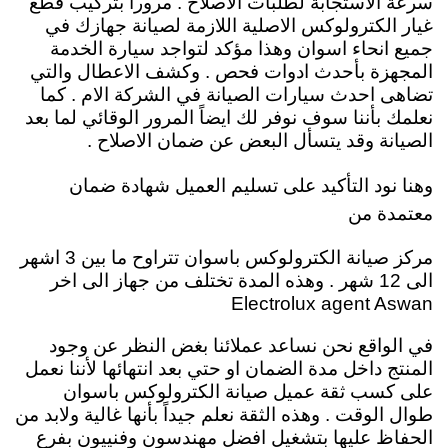
سرعة الاستجابة لطلبات الاصلاح . مروراً بتركيب قطع
غيار الكترولوكس الاصلية اللازمة لصيانة جهازك في
جميع انحاء اسوان وهذا مؤكد لتواجد سيارة الخدمة
المجهزة بأحدث ادوات فحص . وكشف الاعطال والتي
تضاهى احدث سيارات الصيانة في الشركة الام . كما
نعلمك بأننا سوف نوفر لك ايضاً المرور الوقائي لما بعد
الصيانة وقد يتسأل البعض عن ضمان الاصلاح .
وهنا نود التأكيد على تسليم العميل شهادة ضمان
معتمدة من
مركز صيانة الكترولوكس باسوان تتراوح ما بين 3 اشهر
الى 12 شهر . وهذه المدة تختلف من جهاز الى اخر
Electrolux agent Aswan
في الواقع نحن نساعد عملائنا بغض النظر عن وجود
المنتج داخل مدة الضمان او حتي بعد انتهائها لأننا نعمل
على كسب ثقة عميل صيانة الكترولوكس باسوان
طوال الوقت . وهذه الثقة نعلم جيداً بأنها غالية ولابد من
الحفاظ عليها بتشغيل افضل مهندسون وفنييون بفرع