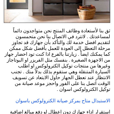
ثق بنا لأستعادة وظائف المنتج نحن متواجدون دائماً
لمساعدتك . لاتترد في الاتصال بنا نحن متحمسون
لتقديم افضل خدمة لك والتأكد بأن جهازك قد تجاوز
مرحلة التعطل إلى العودة للعمل بأفضل شكل ممكن
كما يمكنك ايضاً . زيارتنا بالفرع اذا كنت تود احضار جهاز
من الاجهزة الصغيرة . بنفسك مثل الفريزر او البوتاجاز
وغيرها من منتجات توكيل الكترولوكس او اطلب
السيارة المتنقلة وهي ستقوم بذلك بدلاً منك . تجنب
الانتظار عند تعطل الجهاز حاول الابتعاد عن تسويف
الوقت اتصل بنا على الفور واحجز موعد صيانة من
توكيل الكترولوكس اسوان .
الاستبدال متاح بمركز صيانة الكترولوكس باسوان
استقرار اداء جهازك دون اعطال او دفع مبالغ اضافية