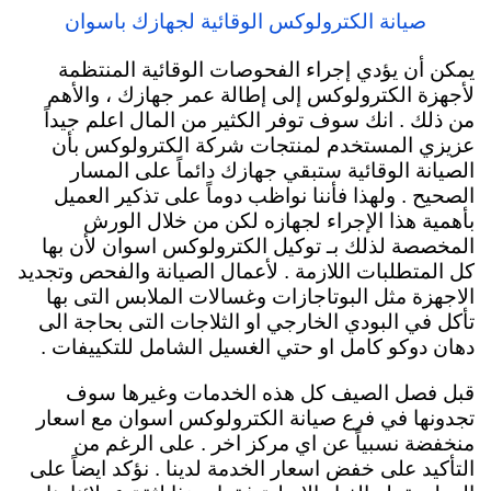
صيانة الكترولوكس الوقائية لجهازك باسوان
يمكن أن يؤدي إجراء الفحوصات الوقائية المنتظمة
لأجهزة الكترولوكس إلى إطالة عمر جهازك ، والأهم
من ذلك . انك سوف توفر الكثير من المال اعلم جيداً
عزيزي المستخدم لمنتجات شركة الكترولوكس بأن
الصيانة الوقائية ستبقي جهازك دائماً
على المسار
الصحيح . ولهذا فأننا نواظب دوماً على تذكير العميل
بأهمية هذا الإجراء لجهازه لكن من خلال الورش
المخصصة لذلك بـ توكيل الكترولوكس اسوان لأن بها
كل المتطلبات اللازمة . لأعمال الصيانة والفحص وتجديد
الاجهزة مثل البوتاجازات وغسالات الملابس التى بها
تأكل في البودي الخارجي او الثلاجات التى بحاجة الى
دهان دوكو كامل او حتي الغسيل الشامل للتكييفات .
قبل فصل الصيف كل هذه الخدمات وغيرها سوف
تجدونها في فرع صيانة الكترولوكس اسوان مع اسعار
منخفضة نسبياً عن اي مركز اخر . على الرغم من
التأكيد على خفض اسعار الخدمة لدينا . نؤكد ايضاً على