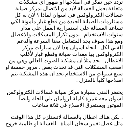
تردد حين نفكر في اصلاحها او ظهور اي مشكلات
متعلقة بعمل الغسالة لابد من الاتصال بمركز صيانة
غسالات الكترولوكس في اسوان لماذا ؟ لان به كل
مستلزمات الصيانة الجيدة من قطع غيار ماَمونة لكي
تساعد الغسالة على استمرارية العمل على مدار
سنوات الاستخدام . بدون تكرار المشكلات والاعطال
ومع هذا سوف يجد المتعامل معنا السرعة والدعم
الفني لكل . انحاء اسوان هذا لان سيارات مركز
الكترولوكس بها معدات صيانة وقطع غيار لأغلب
الاعطال . نجد مثلاً ان مشكلة الصوت العالي وهي من
اصعب المشكلات التى قد تحدث بعض . مرور خمسة او
سبع سنوات من الاستخدام نجد ان هذه المشكلة يتم
اصلاحها كلياً بالمنزل .
يحضر الفني بسيارة مركز صيانة غسالات الكترولوكس
اسوان معه عمرة كاملة لرولمان بلي الحلة وايضاً
الموتور ويستغرق الاصلاح في ثلاثة ساعات
. لكن هناك اعطال بالغسالة لاتستلزم كل هذا الوقت
مثل عطل تغيير سخان المياة . للغسالة او طلمبة خروج