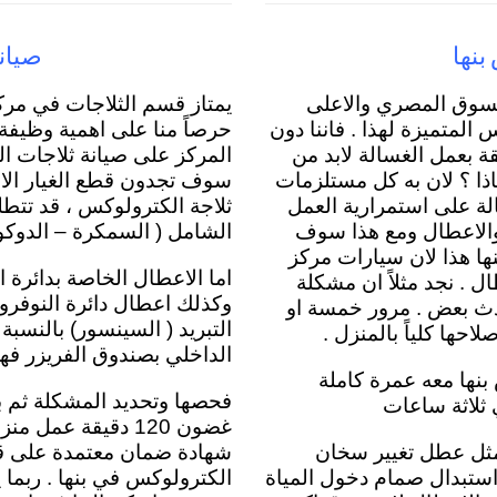
بنها
صيان
لسوق المصري والاعلى
يمتاز قسم الثلاجات في مركز
المتميزة لهذا . فاننا دون
حرصاً منا على اهمية وظيفة 
 بعمل الغسالة لابد من
المركز على صيانة ثلاجات ا
ذا ؟ لان به كل مستلزمات
سوف تجدون قطع الغيار الاص
لة على استمرارية العمل
ثلاجة الكترولوكس ، قد تتط
والاعطال ومع هذا سوف
الشامل ( السمكرة – الدوكو ) . olux service binha
نها هذا لان سيارات مركز
اما الاعطال الخاصة بدائرة 
 . نجد مثلاً ان مشكلة
وكذلك اعطال دائرة النوفر
ث بعض . مرور خمسة او
التبريد ( السينسور) بالنسبة
حها كلياً بالمنزل .
الداخلي بصندوق الفريزر فه
نها معه عمرة كاملة
فحصها وتحديد المشكلة ثم بع
 ثلاثة ساعات
غضون 120 دقيقة عم
مثل عطل تغيير سخان
شهادة ضمان معتمدة على قطع
 استبدال صمام دخول المياة
الكترولوكس في بنها . ربما