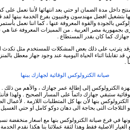
نتج داخل مدة الضمان او حتي بعد انتهائها لأننا نعمل على
عليها بتشغيل افضل مهندسون وفنييون بفرع الخدمة ببنها لقد قم
س بالجودة والقوة المعروفة عنها ، كما اننا نعمل بأستمرا
ى بجمهورية مصر العربية . من المميزات المعروفة عنا هي 
هازك كما كان بقدر المستطاع .
وقد يترتب على ذلك بعض المشكلات للمستخدم مثل تكدث الم
 قد تقابلنا اثناء الحياة اليومية عند وجود جهاز معطل بالم
 .
صيانة الكترولوكس الوقائية لجهازك ببنها
هزة الكترولوكس إلى إطالة عمر جهازك ، والأهم من ذلك . ا
قائية ستبقي جهازك دائماً
على المسار الصحيح . ولهذا فأننا
ترولوكس بنها لأن بها كل المتطلبات اللازمة . لأعمال الص
 الثلاجات التى بحاجة الى دهان دوكو كامل او حتي الغسيل 
في فرع صيانة الكترولوكس بنها مع اسعار منخفضة نسبياً 
لغيار الاصلية فقط وهذا لثقة عملائنا بنا هكذا نقدم الخدمة