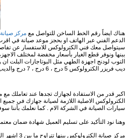
مركز صيانة 
هناك ايضاً رقم الخط الساخن للتواصل مع
الدعم الفني عبر الهاتف او بحجز موعد صيانة في اقرب
سيتواصل معك فني الكترولوكس للاستفسار عن تفاصيل 
ببنها ونوفر قطع الغيار بأسعار مخفضة لمختلف الاجهز
التوب لودنج اجهزة الطهي مثل البوتاجازات البلت ان و
ديب فريزر الكترولوكس 5 درج ، 6 درج ، 7 درج والديب فريزر الافقي بمختلف موديلاته. Electrolux repair in binha
اكبر قدر من الاستفادة لجهازك تجدها عند تعاملك مع م
الكترولوكس الاصلية اللازمة لصيانة جهازك في جميع 
سيارات الصيانة في الشركة الام . كما نعلمك بأننا سوف
وهنا نود التأكيد على تسليم العميل شهادة ضمان معتم
مركز صيانة الكترولوكس ببنها تتراوح ما بين 3 اشهر الى 12 شهر . وهذه المدة تختلف من جهاز الى اخر Electrolux agent binha