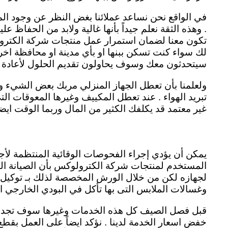
في الواقع نحن نساعد عملائنا بغض النظر عن وجود الم
. وهذه الثقة نعلم جيداً بأنها غالية ولابد من الحفاظ 
تكون معنا لضمان استمرار عمل منتجات شركة الكترولوك
لك سواء كنت تسكن ببنها او بأي مدينة او محافظة اخر
سيتحدثون معك وسوف يحاولون تقديم الحلول لأعادة ج
ولعلمنا بأن تعطل الجهاز المنزلي مربك بعض الشيء 
تبريد الهواء . عند تعطل المكييف وغيرها المعوقات التي
غير معتمد قد يكلفك الكثير من المال وربما الوقت ايضاً
يمكن أن يؤدي إجراء الفحوصات الوقائية المنتظمة لأج
المستخدم لمنتجات شركة الكترولوكس بأن الصيانة الو
لجهازه لكن من خلال الورش المخصصة لذلك بـ توكيل الك
وغسالات الملابس التى بها تأكل في البودي الخارجي او
قبل فصل الصيف كل هذه الخدمات وغيرها سوف تجدونها 
خفض اسعار الخدمة لدينا . نؤكد ايضاً على العمل بقطع ا