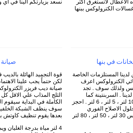
ه الاعطال لاتستغرق اكثر
نسعد بزيارتكم الينا في اي 
 صيانة غسالات الكترولوكس ببنها
انات في بنها
صيانة 
لدينا المستلزمات الخاصة
قوة التجميد الهائلة بالديب 
بائي الكترولوكس اعرف
لكن حتماً يجب علينا الاهتما
وكس ولذلك سوف . تجد
صيانة ديب فريزر الكترولوكس
نا . السربنتينة كما
الثلج المذاب علي الاقل كل س
يتواجد كافة مجموعات المياة لسخانات الكترولوكس 10 لتر ، 5 لتر ، 6 لتر . احجز
الكاملة في البداية سيقوم ا
ول الاصلاح الفوري
سوف ينظف الشبكة الخلفية لل
للسخان . قسم خاص بالسخانات الكهربائية الكترولوكس 30 لتر ، 50 لتر ، 80 لتر
بعدها يقوم تنظيف كاوتش با
4 لتر مياة بدرجة الغليان و