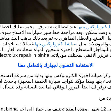
الكترولوكس ببنها
عند اتصالك به سوف . يجيب عليك اخصائي
 وقت ممكن . بعد مراجعة خط سير سيارات الاصلاح سوف يتم 
المنتج والعطل الظاهري به ثم بعد ذلك يذهب اليك مباشر
صيانة الكترولوكس بنها
ة والموديلات مثل
غسالات ، ثلاجات ،
البوتاجاز المسطح . اجهزة تسخين المياة سخانات الغاز ، الس
الاستفادة القصوي لجهازك بالتعامل معنا
ركز صيانة اجهزة الكترولوكس ببنها بداية من سرعة الاستجاب
انحاء بنها وهذا مؤكد لتواجد سيارة الخدمة المجهزة بأح
 نوفر لك ايضاً المرور الوقائي لما بعد الصيانة وقد يتسأل
دة من