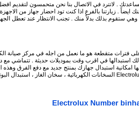
مساعدتك . لاتترد في الاتصال بنا نحن متحمسون لتقديم افض
ضاً . زيارتنا بالفرع اذا كنت تود احضار جهاز من الاجهزة 
وهي ستقوم بذلك بدلاً منك . تجنب الانتظار عند تعطل الجه
على فترات متقطعة هو ما نعمل من اجله في مركز صيانة الك
ك استبدالها في اقرب وقت بموديلات حديثة . تتماشي مع د
ا امكانية استبدال جهازك بمنتج جديد مع دفع الفرق وهذه ا
السخانات الكهربائية
، سخان الغاز ، استبدال البوت
Electrolux Number binh