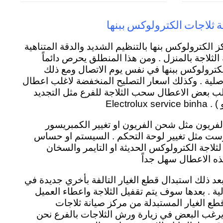
ة ثلاجات الكترولوكس ببنها
 الكترولوكس بنها بالتنظيم الشديد والدقة المتناهية
الثلاجة بالمنزل . ومن هذا المنطلق يحرص دائماً
لكترولوكس ببنها في نفس يوم الاتصال ومع ذلك
لية . وكذلك اسعار التصليح المنخفضة لاغلب اعطال
لب بعض الاعطال سحب الثلاجة للفرع مثل التجديد
Electr
الفريون مثل شحن الفريون او تغيير الكمبريسور
وست مثل تغيير لوحة التحكم . السيستم او حساس
 لثلاجة الكترولوكس الحديثة او التايمر والسخان
ذه الاعطال سهل جداً
د ذلك استبدال قطع الغيار التالفة بأخري جديدة في
ل منزلية . بعدها سوف يتم تقفيل الثلاجة واعطاء العميل
 الغيار المستبدلة من مركز صيانة ثلاجات
 يرغب البعض في زيارة ورش الثلاجات بالفرع نحن