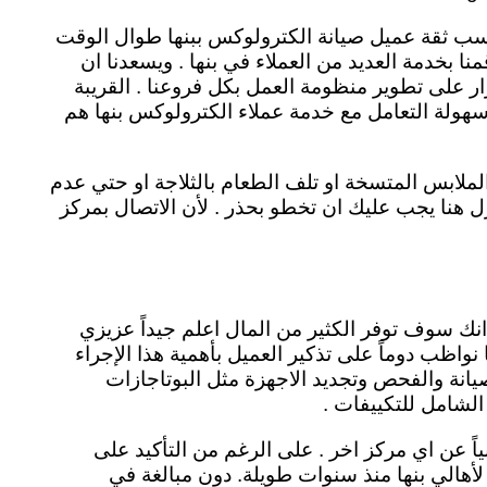
 كسب ثقة عميل صيانة الكترولوكس ببنها طوال الوقت
نا بخدمة العديد من العملاء في بنها . ويسعدنا ان
ر على تطوير منظومة العمل بكل فروعنا . القريبة
سهولة التعامل مع خدمة عملاء الكترولوكس بنها هم
لابس المتسخة او تلف الطعام بالثلاجة او حتي عدم
نزل هنا يجب عليك ان تخطو بحذر . لأن الاتصال بمركز
نك سوف توفر الكثير من المال اعلم جيداً عزيزي
 نواظب دوماً على تذكير العميل بأهمية هذا الإجراء
يانة والفحص وتجديد الاجهزة مثل البوتاجازات
الشامل للتكييفات .
عن اي مركز اخر . على الرغم من التأكيد على
 لأهالي بنها منذ سنوات طويلة. دون مبالغة في