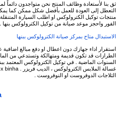
ثق بنا لأستعادة وظائف المنتج نحن متواجدون دائماً ل
التعطل إلى العودة للعمل بأفضل شكل ممكن كما يمكنك اي
منتجات توكيل الكترولوكس او اطلب السيارة المتنقلة 
الفور واحجز موعد صيانة من توكيل الكترولوكس بنها .
الاستبدال متاح بمركز صيانة الكترولوكس ببنها
استقرار اداء جهازك دون اعطال او دفع مبالغ اضافية 
الطرازات قد تكون قديمة ومتهالكة وتستدعي من المال
السنوات الماضية . في توكيل الكترولوكس المعتمد ببنه
غسالة الملابس الكترولوكس ، الديب فريزر .
Electrolux binha 
الثلاجات الدوفروست او النوفروست .
a